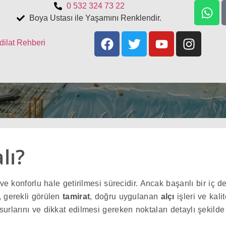
0 532 324 73 22
Boya Ustası ile Yaşamını Renklendir.
dilat Rehberi
lı?
ve konforlu hale getirilmesi sürecidir. Ancak başarılı bir iç 
, gerekli görülen
tamirat
, doğru uygulanan
alçı
işleri ve kali
rlarını ve dikkat edilmesi gereken noktaları detaylı şekilde 