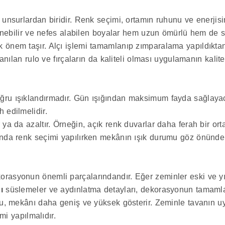
unsurlardan biridir. Renk seçimi, ortamın ruhunu ve enerjisin
linebilir ve nefes alabilen boyalar hem uzun ömürlü hem de sa
k önem taşır. Alçı işlemi tamamlanıp zımparalama yapıldıkta
lanılan rulo ve fırçaların da kaliteli olması uygulamanın kalite
ğru ışıklandırmadır. Gün ışığından maksimum fayda sağlayac
 edilmelidir.
rır ya da azaltır. Örneğin, açık renk duvarlar daha ferah bir 
ında renk seçimi yapılırken mekânın ışık durumu göz önünde 
orasyonun önemli parçalarındandır. Eğer zeminler eski ve y
ı
süslemeler ve aydınlatma detayları, dekorasyonun tamamlay
 bu, mekânı daha geniş ve yüksek gösterir. Zeminle tavanın u
i yapılmalıdır.