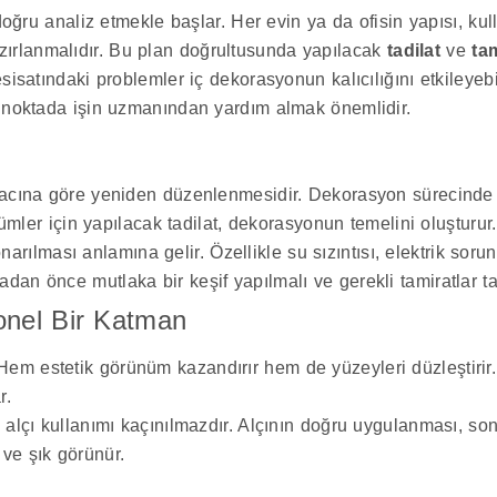
doğru analiz etmekle başlar. Her evin ya da ofisin yapısı, kull
ırlanmalıdır. Bu plan doğrultusunda yapılacak
tadilat
ve
ta
sisatındaki problemler iç dekorasyonun kalıcılığını etkileyeb
u noktada işin uzmanından yardım almak önemlidir.
macına göre yeniden düzenlenmesidir. Dekorasyon sürecinde e
lümler için yapılacak tadilat, dekorasyonun temelini oluşturur.
rılması anlamına gelir. Özellikle su sızıntısı, elektrik sor
dan önce mutlaka bir keşif yapılmalı ve gerekli tamiratlar t
yonel Bir Katman
Hem estetik görünüm kazandırır hem de yüzeyleri düzleştirir.
r.
 alçı kullanımı kaçınılmazdır. Alçının doğru uygulanması, so
ve şık görünür.