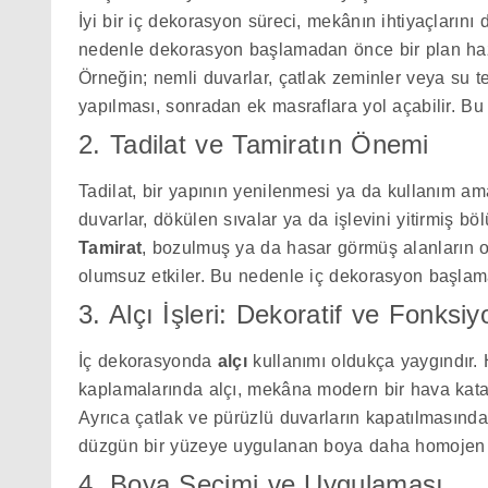
İyi bir iç dekorasyon süreci, mekânın ihtiyaçlarını 
nedenle dekorasyon başlamadan önce bir plan haz
Örneğin; nemli duvarlar, çatlak zeminler veya su te
yapılması, sonradan ek masraflara yol açabilir. B
2. Tadilat ve Tamiratın Önemi
Tadilat, bir yapının yenilenmesi ya da kullanım a
duvarlar, dökülen sıvalar ya da işlevini yitirmiş bö
Tamirat
, bozulmuş ya da hasar görmüş alanların ona
olumsuz etkiler. Bu nedenle iç dekorasyon başlama
3. Alçı İşleri: Dekoratif ve Fonksi
İç dekorasyonda
alçı
kullanımı oldukça yaygındır. 
kaplamalarında alçı, mekâna modern bir hava kata
Ayrıca çatlak ve pürüzlü duvarların kapatılmasında
düzgün bir yüzeye uygulanan boya daha homojen 
4. Boya Seçimi ve Uygulaması