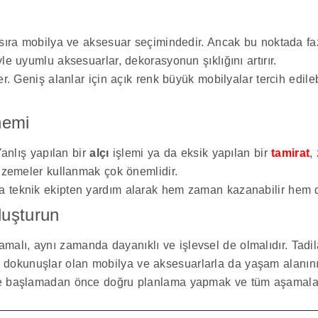
, sıra mobilya ve aksesuar seçimindedir. Ancak bu noktada fa
le uyumlu aksesuarlar, dekorasyonun şıklığını artırır.
er. Geniş alanlar için açık renk büyük mobilyalar tercih edile
nemi
Yanlış yapılan bir
alçı
işlemi ya da eksik yapılan bir
tamirat
,
alzemeler kullanmak çok önemlidir.
 teknik ekipten yardım alarak hem zaman kazanabilir hem de
luşturun
ı, aynı zamanda dayanıklı ve işlevsel de olmalıdır. Tadilat 
 Son dokunuşlar olan mobilya ve aksesuarlarla da yaşam alanını
ine başlamadan önce doğru planlama yapmak ve tüm aşamala