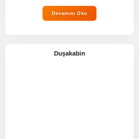
Devamını Oku
Duşakabin