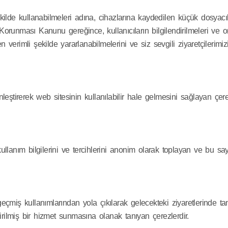
ekilde kullanabilmeleri adına, cihazlarına kaydedilen küçük dosyacıkla
n Korunması Kanunu gereğince, kullanıcıların bilgilendirilmeleri ve 
n verimli şekilde yararlanabilmelerini ve siz sevgili ziyaretçilerimiz
kinleştirerek web sitesinin kullanılabilir hale gelmesini sağlayan 
 kullanım bilgilerini ve tercihlerini anonim olarak toplayan ve bu s
n geçmiş kullanımlarından yola çıkılarak gelecekteki ziyaretlerinde 
eştirilmiş bir hizmet sunmasına olanak tanıyan çerezlerdir.