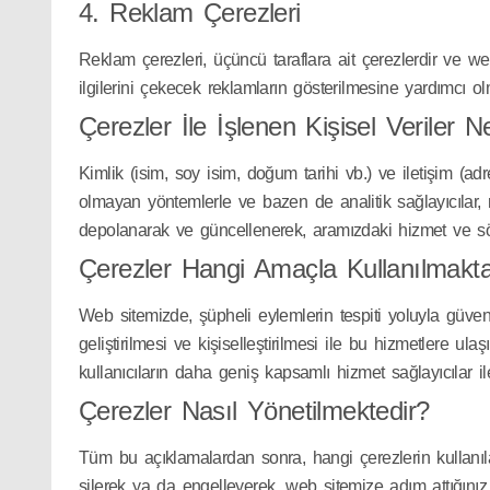
4. Reklam Çerezleri
Reklam çerezleri, üçüncü taraflara ait çerezlerdir ve web s
ilgilerini çekecek reklamların gösterilmesine yardımcı ol
Çerezler İle İşlenen Kişisel Veriler Ne
Kimlik (isim, soy isim, doğum tarihi vb.) ve iletişim (adr
olmayan yöntemlerle ve bazen de analitik sağlayıcılar, re
depolanarak ve güncellenerek, aramızdaki hizmet ve söz
Çerezler Hangi Amaçla Kullanılmakta
Web sitemizde, şüpheli eylemlerin tespiti yoluyla güvenli
geliştirilmesi ve kişiselleştirilmesi ile bu hizmetlere ul
kullanıcıların daha geniş kapsamlı hizmet sağlayıcılar i
Çerezler Nasıl Yönetilmektedir?
Tüm bu açıklamalardan sonra, hangi çerezlerin kullanılaca
silerek ya da engelleyerek, web sitemize adım attığınız an