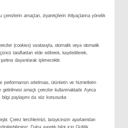
u çerezlerin amaçları, ziyaretçilerin ihtiyaçlarına yönelik
çerezler (cookies) vasıtasıyla, otomatik veya otomatik
üçüncü taraflardan elde edilerek, kaydedilerek,
rtına dayanılarak işlenecektir.
e performansın artırılması, ürünlerin ve hizmetlerin
e getirilmesi amaçlı çerezler kullanmaktadır. Ayrıca
a bilgi paylaşımı da söz konusudur.
r. Çerez tercihlerinizi, tarayıcınızın ayarlarından
rebilirsiniz. Daha ayrıntılı bilgi için Gizlilik