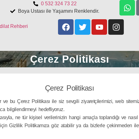
0 532 324 73 22
Boya Ustası ile Yaşamını Renklendir.
dilat Rehberi
Çerez Politikası
Çerez Politikası
 ve bu Çerez Politikası ile siz sevgili ziyaretçilerimizi, web site
ca bilgilendirmeyi hedefliyoruz.
sıyla, ne tür kişisel verilerinizin hangi amaçla toplandığı ve nasıl
çin Gizlilik Politikamıza göz atabilir ya da bizlerle çekinmeden ilet