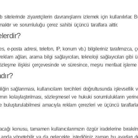
itelerinde ziyaretçilerin davranışlarını izlemek için kullanılırlar. B
maktır ve sorumluluğu çerez sahibi üçüncü taraflara aittir.
lerdir?
es, e-posta adresi, telefon, IP, konum vb.) bilgileriniz tarafımızca, 
klam ağları, arama bilgi sağlayıcıları, teknoloji sağlayıcıları gibi 
leşme ilişkisi çerçevesinde ve süresince, meşru menfaat işleme şa
dır?
ğin sağlanması, kullanıcıların tercihleri doğrultusunda işlevsellik v
aşımın kolaylaştırılması, sözleşmesel ve hukuki sorumlulukların yerin
le buluşturulabilmesi amacıyla reklam çerezleri ve üçüncü taraflarl
ğı konusu, tamamen kullanıcılarımızın özgür iradelerine bırakılmıştı
da yönetebilir ya da gelecekte, istediğiniz zaman bu ayarları değişti