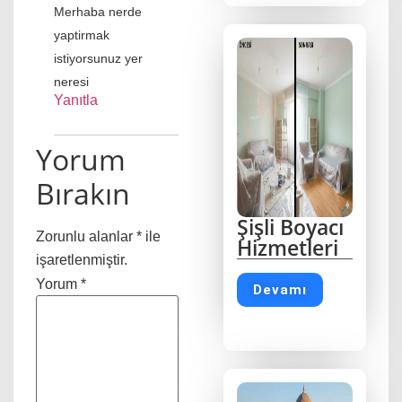
Merhaba nerde
yaptirmak
istiyorsunuz yer
neresi
Yanıtla
Yorum
Bırakın
Şişli Boyacı
Zorunlu alanlar
*
ile
Hizmetleri
işaretlenmiştir.
Yorum
*
Devamı