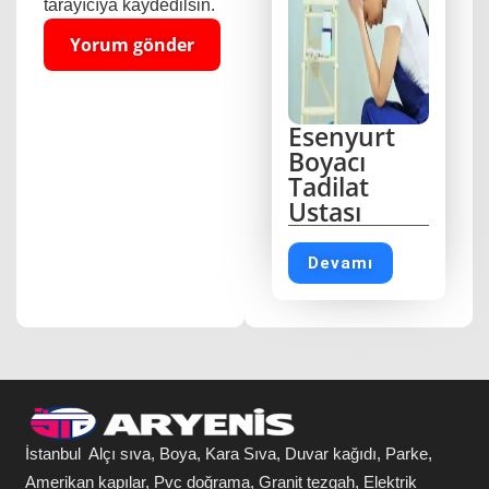
tarayıcıya kaydedilsin.
Esenyurt
Boyacı
Tadilat
Ustası
Devamı
İstanbul Alçı sıva, Boya, Kara Sıva, Duvar kağıdı, Parke,
Amerikan kapılar, Pvc doğrama, Granit tezgah, Elektrik