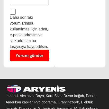
Daha sonraki
yorumlarımda
kullanılması için adım,
e-posta adresim ve
site adresim bu
tarayıcıya kaydedilsin.
İstanbul Alçı sıva, Boya, Kara Sıva, Duvar kağıdı, Parke,
Amerikan kapılar, Pvc doğrama, Granit tezgah, Elektrik
tesisatı, Duşakabin, Su tesisatı, Fayanslar, Mutfak dolapları,