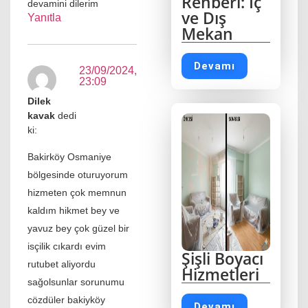
Rehberi: İç
devamini dilerim
ve Dış
Yanıtla
Mekan
Devamı
23/09/2024,
23:09
Dilek
kavak
dedi
ki:
Bakirköy Osmaniye
bölgesinde oturuyorum
hizmeten çok memnun
kaldım hikmet bey ve
yavuz bey çok güzel bir
isçilik cıkardı evim
Şişli Boyacı
rutubet aliyordu
Hizmetleri
sağolsunlar sorunumu
cözdüler bakiyköy
Devamı