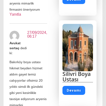
aryenis mimarlik
firmasini öneriyorum
Yanıtla
27/09/2024,
06:17
Avukat
sertaç
dedi
ki:
Bakırkòy boya ustası
hikmet beyden hizmet
Silivri Boya
aldım gayet temiz
Ustası
calışıyorlar ofisimiz 20
yılıktı simdi ilk gündeki
Devamı
gibi yeni kesinlikle
tavsiye ediyorum aryenis
mimarligi