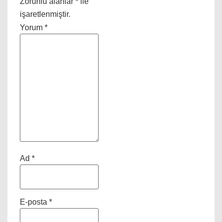
Zorunlu alanlar
*
ile
işaretlenmiştir.
Yorum
*
Ad
*
E-posta
*