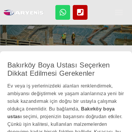
atla
Boya Tadilat Rehberi
Bakırköy Boya Ustası Seçerken
Dikkat Edilmesi Gerekenler
Ev veya iş yerlerinizdeki alanları renklendirmek,
ambiyansı değiştirmek ve yaşam alanlarınıza yeni bir
soluk kazandırmak için doğru bir ustayla çalışmak
oldukça önemlidir. Bu bağlamda,
Bakırköy boya
ustası
seçimi, projenizin başarısını doğrudan etkiler.
Çünkü işin kalitesi, kullanılan malzemelerden
deneyime kadar birçok faktöre bağlıdır. Kısacası, bu