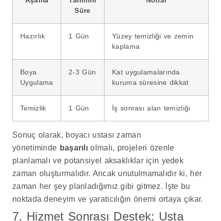
Aşama
Tahmini
Notlar
Süre
Hazırlık
1 Gün
Yüzey temizliği ve zemin
kaplama
Boya
2-3 Gün
Kat uygulamalarında
Uygulama
kuruma süresine dikkat
Temizlik
1 Gün
İş sonrası alan temizliği
Sonuç olarak, boyacı ustası zaman
yönetiminde
başarılı
olmalı, projeleri özenle
planlamalı ve potansiyel aksaklıklar için yedek
zaman oluşturmalıdır. Ancak unutulmamalıdır ki, her
zaman her şey planladığımız gibi gitmez. İşte bu
noktada deneyim ve yaratıcılığın önemi ortaya çıkar.
7. Hizmet Sonrası Destek: Usta