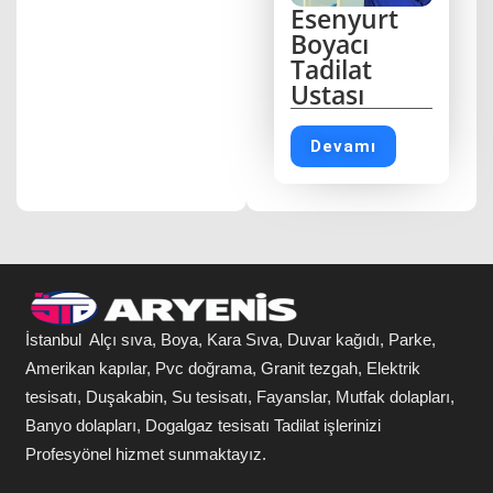
Esenyurt
Boyacı
Tadilat
Ustası
Devamı
İstanbul Alçı sıva, Boya, Kara Sıva, Duvar kağıdı, Parke,
Amerikan kapılar, Pvc doğrama, Granit tezgah, Elektrik
tesisatı, Duşakabin, Su tesisatı, Fayanslar, Mutfak dolapları,
Banyo dolapları, Dogalgaz tesisatı Tadilat işlerinizi
Profesyönel hizmet sunmaktayız.